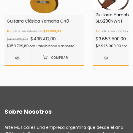
Guitarra Yamaha S
Guitarra Clásica Yamaha C40
SLG200NWNT
6
cuotas sin interés de
$73.068,67
6
cuotas sin interés de
$438.412,00
$3.657.500,00
$487.125,00
$350.729,60
$2.926.000,00
con
Transferencia o depósito
con
Tr
Sobre Nosotros
Arte Musical es una empresa argentina que desde el año