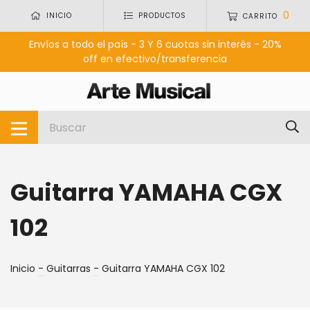
0
INICIO
PRODUCTOS
CARRITO
Envíos a todo el país - 3 Y 6 cuotas sin interés - 20%
off en efectivo/transferencia
Guitarra YAMAHA CGX
102
Inicio
-
Guitarras
-
Guitarra YAMAHA CGX 102