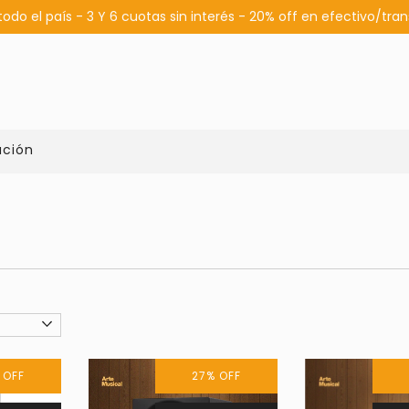
todo el país - 3 Y 6 cuotas sin interés - 20% off en efectivo/tra
ución
%
OFF
27
%
OFF