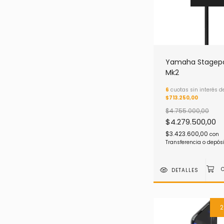
Yamaha Stagepa
Mk2
6
cuotas sin interés d
$713.250,00
$4.755.000,00
$4.279.500,00
$3.423.600,00
con
Transferencia o depós
DETALLES
2