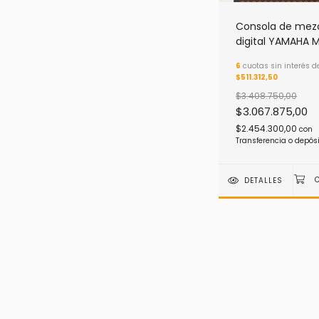
Consola de mez
digital YAMAHA 
de 22 canales
6
cuotas sin interés d
$511.312,50
$3.408.750,00
$3.067.875,00
$2.454.300,00
con
Transferencia o depós
DETALLES