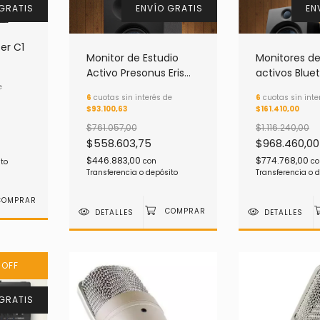
GRATIS
ENVÍO GRATIS
EN
er C1
Monitor de Estudio
Monitores de
Activo Presonus Eris
activos Blue
Studio 5 (precio por
Presonus Eris
e
6
cuotas sin interés de
6
cuotas sin inte
unidad)
generación
$93.100,63
$161.410,00
$761.057,00
$1.116.240,00
$558.603,75
$968.460,00
$446.883,00
$774.768,00
con
co
ito
Transferencia o depósito
Transferencia o 
DETALLES
DETALLES
%
OFF
GRATIS