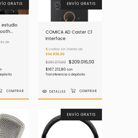
VÍO GRATIS
ENVÍO GRATIS
 estudio
tooth
COMICA AD Caster C1
 5 BT 2da
Interface
rés de
6
cuotas sin interés de
$34.836,00
$209.016,00
$261.271,00
$167.212,80
n
con
depósito
Transferencia o depósito
DETALLES
ENVÍO GRATIS