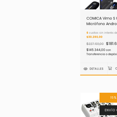
COMICA Vimo S
Micrófono Andro
Streaming
6
cuotas sin interés d
$30.280,00
$181.
$227.101,00
$145.344,00
con
Transferencia o depós
DETALLES
15
ENVÍO 