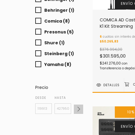
ENVÍO 
Behringer (1)
COMICA AD Cast
Comica (8)
K1 Kit Streaming
Presonus (5)
6
cuotas sin interés d
$50.265,83
Shure (1)
$376.994,00
Steinberg (1)
$301.595,00
$241.276,00
con
Yamaha (8)
Transferencia o depós
DETALLES
Precio
DESDE
HASTA
10
ENVÍO 