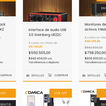
EN
Pack
Monitores de
K2
activos YAM
Interface de audio USB
3.0 Steinberg UR22C
e
6
cuotas sin inte
$126.375,00
6
cuotas sin interés de
$91.750,83
$842.500,00
$550.505,00
$758.250,00
$440.404,00
$606.600,00
con
c
ito
Transferencia o depósito
Transferencia o 
DETALLES
DETALLES
%
OFF
20
%
OFF
GRATIS
EN