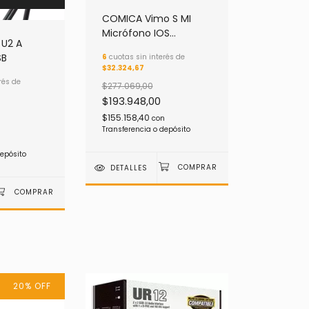
COMICA Vimo S MI
Micrófono IOS
U2 A
Streaming
SB
6
cuotas sin interés de
$32.324,67
rés de
$277.069,00
$193.948,00
$155.158,40
con
Transferencia o depósito
depósito
DETALLES
20
%
OFF