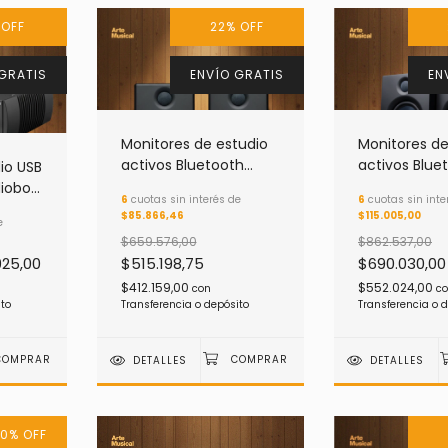
%
OFF
22
%
OFF
GRATIS
ENVÍO GRATIS
EN
Monitores de estudio
Monitores de
activos Bluetooth
activos Blue
io USB
Presonus ERIS 3.5 BT
Presonus Eris
diobox
6
cuotas sin interés de
6
cuotas sin inte
2da. Generación
2da. Genera
o
$85.866,46
$115.005,00
e
$659.576,00
$862.537,00
925,00
$515.198,75
$690.030,00
$412.159,00
$552.024,00
con
c
ito
Transferencia o depósito
Transferencia o 
DETALLES
DETALLES
10
%
OFF