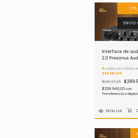
12
ENVÍO 
Interface de aud
2.0 Presonus Au
96 25 Aniversari
6
cuotas sin interés d
$49.987,50
$299.
$341.311,25
$239.940,00
con
Transferencia o depós
DETALLES