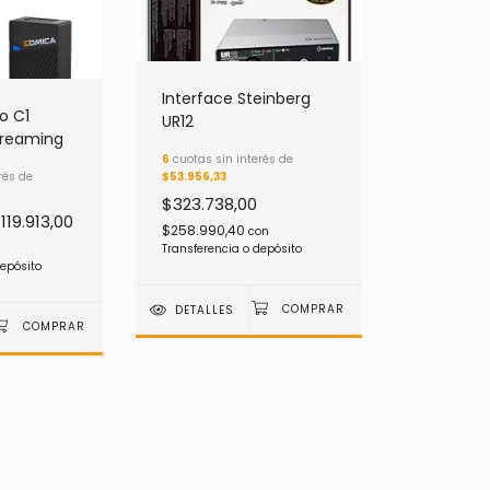
Interface Steinberg
o C1
UR12
treaming
6
cuotas sin interés de
$53.956,33
rés de
$323.738,00
119.913,00
$258.990,40
con
Transferencia o depósito
depósito
DETALLES