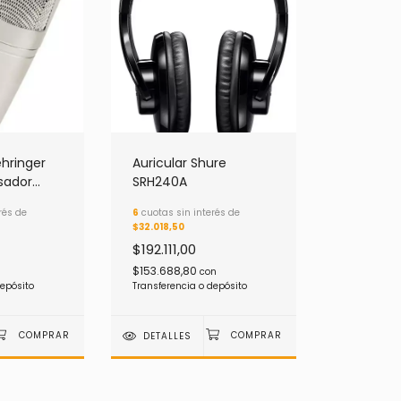
Auricular Shure
hringer
SRH240A
sador
6
cuotas sin interés de
rés de
onal
$32.018,50
$192.111,00
$153.688,80
con
Transferencia o depósito
depósito
DETALLES