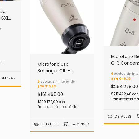
cla
MGX16
e
Micrófono Be
ito
C-3 Conden
Micrófono Usb
Cardioide,
Behringer C1U –
6
cuotas sin inte
Omnidirecci
Condensador
$44.046,33
6
cuotas sin interés de
Cardioide
$264.278,00
$26.910,83
$161.465,00
$211.422,40
con
Transferencia o 
$129.172,00
con
Transferencia o depósito
DETALLES
DETALLES