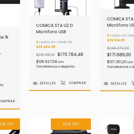
COMICA STA 
Micrófono U
COMICA STA U2 D
Micrófono USB
6
cuotas sin inte
s 1k
$28.614,83
6
cuotas sin interés de
$28.464,08
$245.270,00
$170.784,48
e
$171.689,00
$213.481,13
$136.627,58
$137.351,20
con
con
Transferencia o depósito
Transferencia o 
DETALLES
DETALLES
ito
0
%
OFF
45
%
OFF