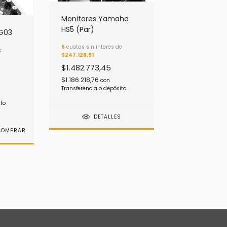
Monitores Yamaha
HS5 (Par)
G03
6
cuotas sin interés de
e
$247.128,91
$1.482.773,45
$1.186.218,76
con
Transferencia o depósito
ito
DETALLES