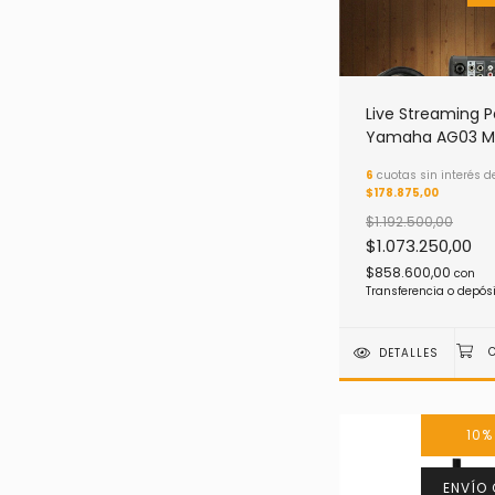
Live Streaming 
Yamaha AG03 M
6
cuotas sin interés d
$178.875,00
$1.192.500,00
$1.073.250,00
$858.600,00
con
Transferencia o depós
DETALLES
10
ENVÍO 