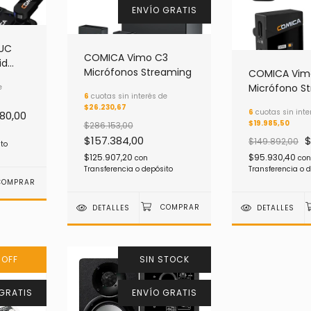
ENVÍO GRATIS
 UC
COMICA Vimo C3
id
Micrófonos Streaming
COMICA Vim
Micrófono S
e
6
cuotas sin interés de
$26.230,67
6
cuotas sin inte
680,00
$19.985,50
$286.153,00
$157.384,00
$
$149.892,00
ito
$125.907,20
$95.930,40
con
con
Transferencia o depósito
Transferencia o 
DETALLES
DETALLES
%
OFF
SIN STOCK
GRATIS
ENVÍO GRATIS