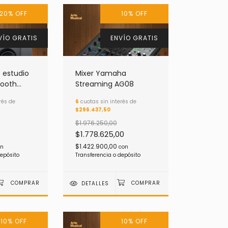
20
%
OFF
10
%
OFF
VÍO GRATIS
ENVÍO GRATIS
 estudio
Mixer Yamaha
tooth
Streaming AG08
 4.5 BT
rés de
6
cuotas sin interés de
ción
$296.437,50
$1.976.250,00
$1.778.625,00
$1.422.900,00
on
con
depósito
Transferencia o depósito
DETALLES
10
%
OFF
10
%
OFF