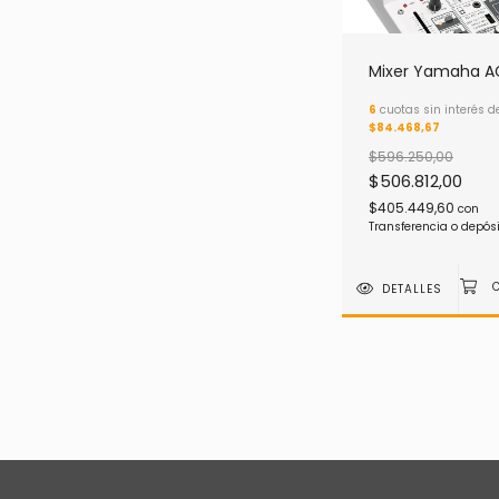
Mixer Yamaha A
6
cuotas sin interés d
$84.468,67
$596.250,00
$506.812,00
$405.449,60
con
Transferencia o depós
DETALLES